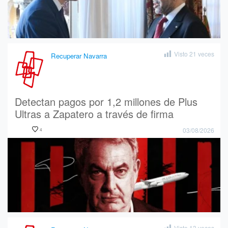
Visto
21
veces
Recuperar Navarra
Detectan pagos por 1,2 millones de Plus
Ultras a Zapatero a través de firma
fantasma
03/08/2026
4
Visto
13
veces