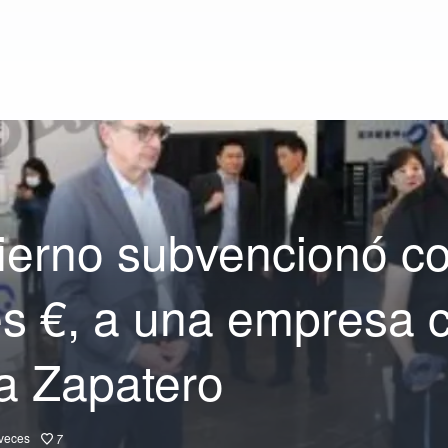
ierno subvencionó co
es €, a una empresa 
 a Zapatero
veces
7