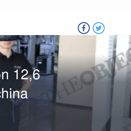
n 12,6
china