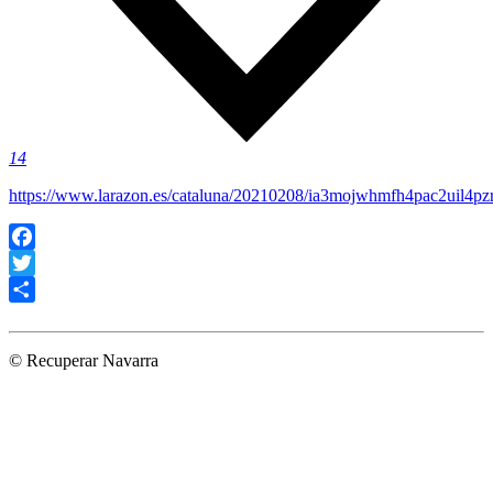
14
https://www.larazon.es/cataluna/20210208/ia3mojwhmfh4pac2uil4pz
Facebook
Twitter
Compartir
© Recuperar Navarra