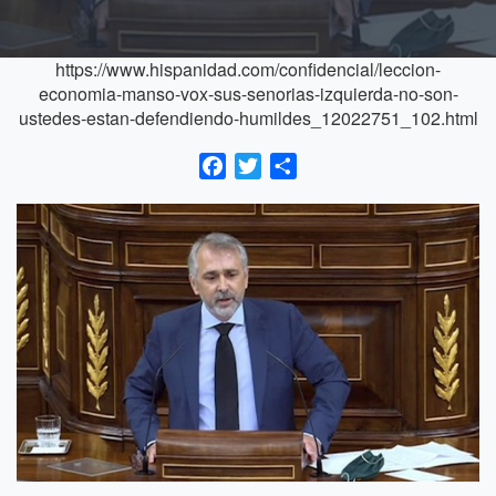
https://www.hispanidad.com/confidencial/leccion-
economia-manso-vox-sus-senorias-izquierda-no-son-
ustedes-estan-defendiendo-humildes_12022751_102.html
Facebook
Twitter
Compartir