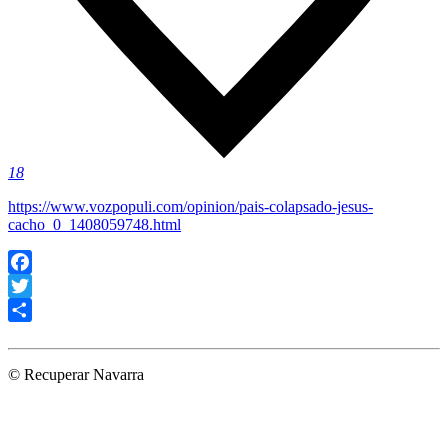
18
https://www.vozpopuli.com/opinion/pais-colapsado-jesus-
cacho_0_1408059748.html
Facebook
Twitter
Compartir
© Recuperar Navarra