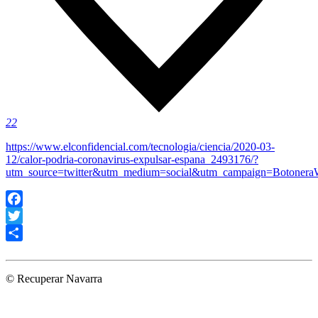
22
https://www.elconfidencial.com/tecnologia/ciencia/2020-03-
12/calor-podria-coronavirus-expulsar-espana_2493176/?
utm_source=twitter&utm_medium=social&utm_campaign=Botoner
Facebook
Twitter
Compartir
© Recuperar Navarra