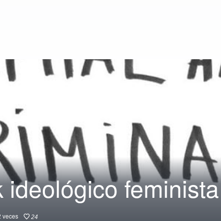
 ideológico feminista
2
veces
24