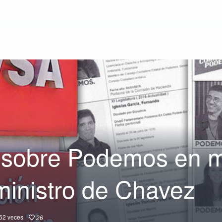
 sobre Podemos en 
ministro de Chavez
52
veces
26