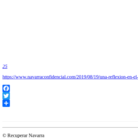
25
https://www.navarraconfidencial.com/2019/08/19/una-reflexion-en-el-
Facebook
Twitter
Compartir
© Recuperar Navarra