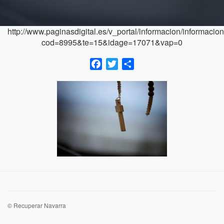
http://www.paginasdigital.es/v_portal/informacion/informacio
cod=8995&te=15&idage=17071&vap=0
Facebook
Twitter
Compartir
© Recuperar Navarra