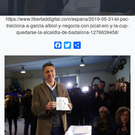
https://www.libertaddigital.com/espana/2019-05-31/el-psc-
traiciona-a-garcia-albiol-y-negocia-con-jxcat-erc-y-la-cup-
quedarse-la-alcaldia-de-badalona-1276639458/
Facebook
Twitter
Compartir