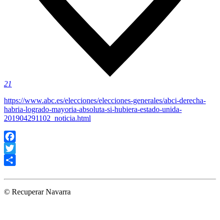
21
https://www.abc.es/elecciones/elecciones-generales/abci-derecha-
habria-logrado-mayoria-absoluta-si-hubiera-estado-unida-
201904291102_noticia.html
Facebook
Twitter
Compartir
© Recuperar Navarra