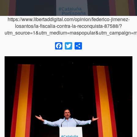
https://www.libertaddigital.com/opinion/federico-jimenez-
losantos/la-fiscalia-contra-la-reconquista-87588/?
utm_source=1&utm_medium=maspopular&utm_campaign=m
Facebook
Twitter
Compartir