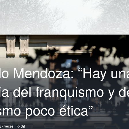
o Mendoza: “Hay un
ia del franquismo y d
smo poco ética”
37
veces
26