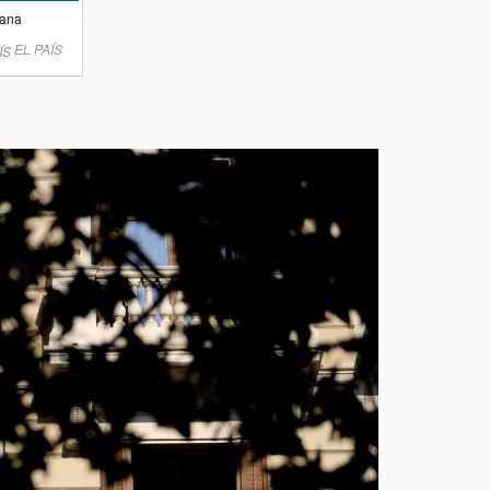
lana
EL PAÍS