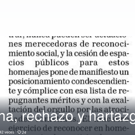
a, rechazo y hartaz
42
veces
24