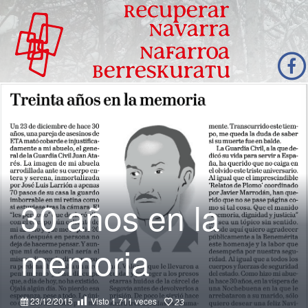
30 años en la
memoria
23/12/2015
Visto
1.711
veces
23